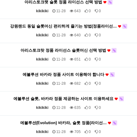
아리스토크랫 슬롯 정품 라이선스 선택 방법
kikikiki
11-28
643
0
0
강원랜드 동일 슬롯머신 편리하게 즐기는 방법(정품라이선…
kikikiki
11-28
640
0
0
아리스토크랏 정품 라이선스 슬롯머신 선택 방법
kikikiki
11-28
651
0
0
에볼루션 바카라 정품 사이트 이용해야 합니다
kikikiki
11-28
682
0
0
에볼루션 슬롯, 바카라 정품 제공하는 사이트 이용하세요
kikikiki
11-28
635
0
0
에볼루션(Evolution) 바카라, 슬롯 정품(라이선…
kikikiki
11-28
705
0
0