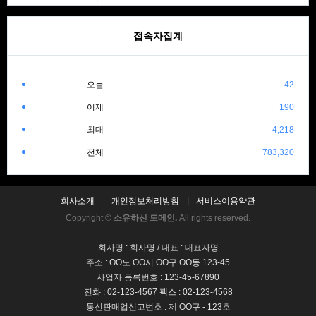
접속자집계
오늘
42
어제
190
최대
4,218
전체
783,320
회사소개
개인정보처리방침
서비스이용약관
Copyright ©
소유하신 도메인.
All rights reserved.
회사명 : 회사명 / 대표 : 대표자명
주소 : OO도 OO시 OO구 OO동 123-45
사업자 등록번호 : 123-45-67890
전화 : 02-123-4567 팩스 : 02-123-4568
통신판매업신고번호 : 제 OO구 - 123호