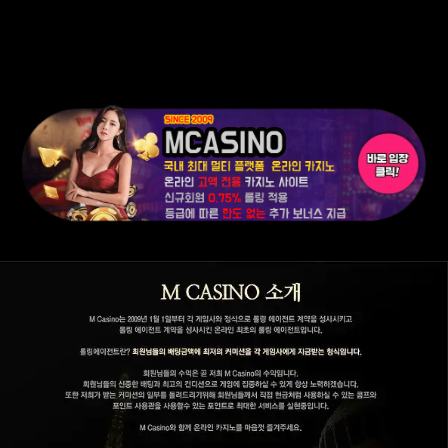
엠카지노 | MCASINO
엠카지노에 오신것을 환영합니다. 신뢰할 수 있는 온라인카지노 에서 카지노게임을
즐기시길 바랍니다.