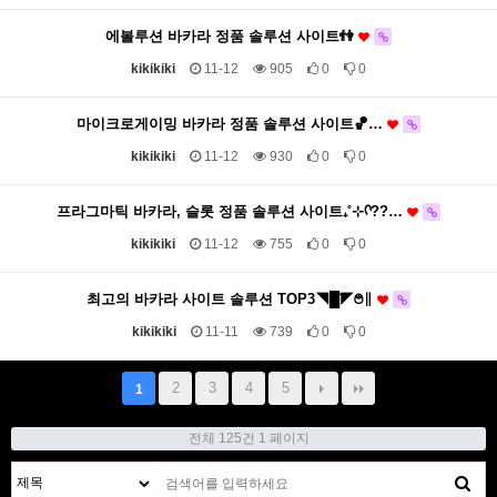
에볼루션 바카라 정품 솔루션 사이트👫
kikikiki
11-12
905
0
0
마이크로게이밍 바카라 정품 솔루션 사이트🏀…
kikikiki
11-12
930
0
0
프라그마틱 바카라, 슬롯 정품 솔루션 사이트₊˚⊹ᡣ??…
kikikiki
11-12
755
0
0
최고의 바카라 사이트 솔루션 TOP3◥█̆̈◤࿉∥
kikikiki
11-11
739
0
0
2
3
4
5
1
전체 125건
1 페이지