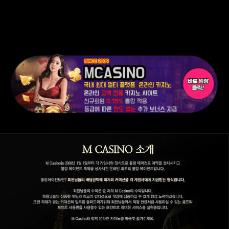
엠카지노 | MCASINO
엠카지노에 오신것을 환영합니다. 신뢰할 수 있는 온라인카지노 에서 카지노게임을
즐기시길 바랍니다.