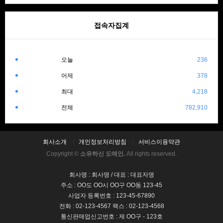
접속자집계
오늘
236
어제
378
최대
4,218
전체
782,910
회사소개
개인정보처리방침
서비스이용약관
Copyright ©
소유하신 도메인.
All rights reserved.
회사명 : 회사명 / 대표 : 대표자명
주소 : OO도 OO시 OO구 OO동 123-45
사업자 등록번호 : 123-45-67890
전화 : 02-123-4567 팩스 : 02-123-4568
통신판매업신고번호 : 제 OO구 - 123호