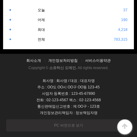
오늘
37
어제
190
최대
4,218
전체
783,315
회사소개
개인정보처리방침
서비스이용약관
Copyright ©
소유하신 도메인.
All rights reserved.
회사명 : 회사명 / 대표 : 대표자명
주소 : OO도 OO시 OO구 OO동 123-45
사업자 등록번호 : 123-45-67890
전화 : 02-123-4567 팩스 : 02-123-4568
통신판매업신고번호 : 제 OO구 - 123호
개인정보관리책임자 : 정보책임자명
PC 버전으로 보기