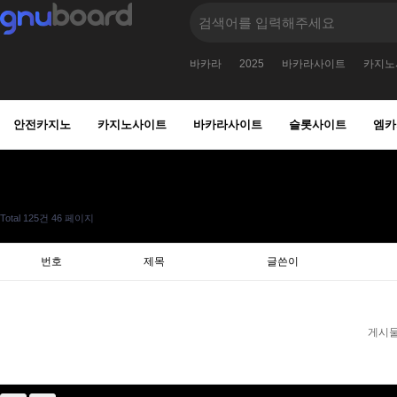
이트
슬롯머신
1
슬롯사이트
바카라
2025
바카라사이트
카지노
안전카지노
카지노사이트
바카라사이트
슬롯사이트
엠카
안
Total 125건
46 페이지
번호
제목
글쓴이
게시물