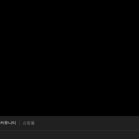
커뮤니티
쇼핑몰