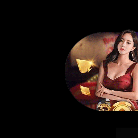
엠카지노 | MCASINO
엠카지노에 오신것을 환영합니다. 신뢰할 수 있는 온라인카지노 에서 카지노게임을 