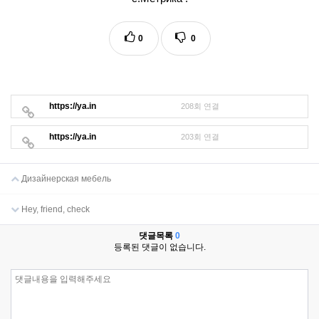
0
0
https://ya.in
208회 연결
https://ya.in
203회 연결
Дизайнерская мебель
Hey, friend, check
댓글목록
0
등록된 댓글이 없습니다.