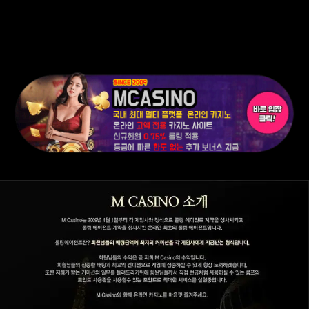
엠카지노 | MCASINO
엠카지노에 오신것을 환영합니다. 신뢰할 수 있는 온라인카지노 에서 카지노게임을
즐기시길 바랍니다.