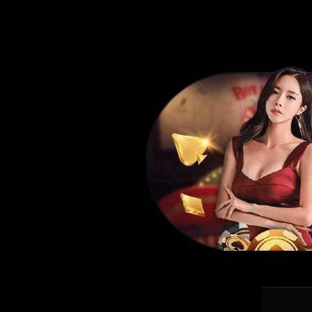
엠카지노 | MCASINO
엠카지노에 오신것을 환영합니다. 신뢰할 수 있는 온라인카지노 에서 카지노게임을 