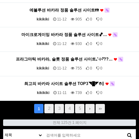
에볼루션 바카라 정품 솔루션 사이트👫
kikikiki
11-12
905
0
0
마이크로게이밍 바카라 정품 솔루션 사이트🏀…
kikikiki
11-12
930
0
0
프라그마틱 바카라, 슬롯 정품 솔루션 사이트₊˚⊹ᡣ??…
kikikiki
11-12
755
0
0
최고의 바카라 사이트 솔루션 TOP3◥█̆̈◤࿉∥
kikikiki
11-11
739
0
0
2
3
4
5
1
전체 125건
1 페이지