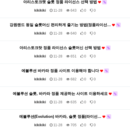
아리스토크랫 슬롯 정품 라이선스 선택 방법
kikikiki
11-28
643
0
0
강원랜드 동일 슬롯머신 편리하게 즐기는 방법(정품라이선…
kikikiki
11-28
640
0
0
아리스토크랏 정품 라이선스 슬롯머신 선택 방법
kikikiki
11-28
651
0
0
에볼루션 바카라 정품 사이트 이용해야 합니다
kikikiki
11-28
682
0
0
에볼루션 슬롯, 바카라 정품 제공하는 사이트 이용하세요
kikikiki
11-28
635
0
0
에볼루션(Evolution) 바카라, 슬롯 정품(라이선…
kikikiki
11-28
705
0
0