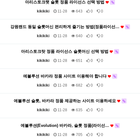
아리스토크랫 슬롯 정품 라이선스 선택 방법
kikikiki
11-28
643
0
0
강원랜드 동일 슬롯머신 편리하게 즐기는 방법(정품라이선…
kikikiki
11-28
640
0
0
아리스토크랏 정품 라이선스 슬롯머신 선택 방법
kikikiki
11-28
651
0
0
에볼루션 바카라 정품 사이트 이용해야 합니다
kikikiki
11-28
682
0
0
에볼루션 슬롯, 바카라 정품 제공하는 사이트 이용하세요
kikikiki
11-28
635
0
0
에볼루션(Evolution) 바카라, 슬롯 정품(라이선…
kikikiki
11-28
705
0
0