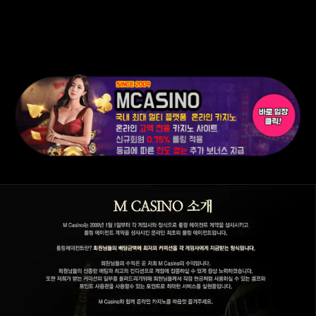
엠카지노 | MCASINO
엠카지노에 오신것을 환영합니다. 신뢰할 수 있는 온라인카지노 에서 카지노게임을
즐기시길 바랍니다.