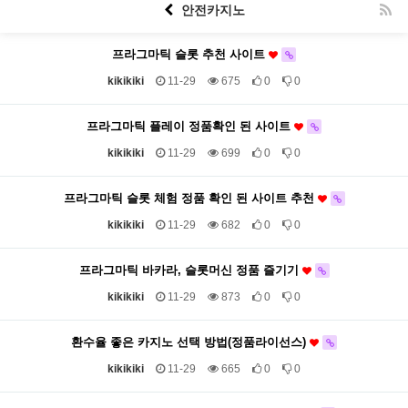
안전카지노
프라그마틱 슬롯 추천 사이트
kikikiki
11-29
675
0
0
프라그마틱 플레이 정품확인 된 사이트
kikikiki
11-29
699
0
0
프라그마틱 슬롯 체험 정품 확인 된 사이트 추천
kikikiki
11-29
682
0
0
프라그마틱 바카라, 슬롯머신 정품 즐기기
kikikiki
11-29
873
0
0
환수율 좋은 카지노 선택 방법(정품라이선스)
kikikiki
11-29
665
0
0