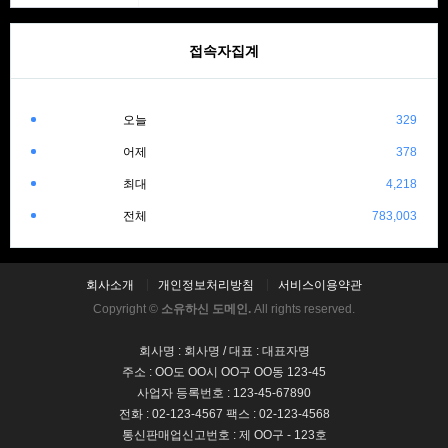
접속자집계
오늘
329
어제
378
최대
4,218
전체
783,003
회사소개
개인정보처리방침
서비스이용약관
Copyright ©
소유하신 도메인.
All rights reserved.
회사명 : 회사명 / 대표 : 대표자명
주소 : OO도 OO시 OO구 OO동 123-45
사업자 등록번호 : 123-45-67890
전화 : 02-123-4567 팩스 : 02-123-4568
통신판매업신고번호 : 제 OO구 - 123호