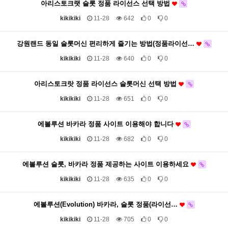
아리스토크랫 슬롯 정품 라이선스 선택 방법
kikikiki
11-28
642
0
0
강원랜드 동일 슬롯머신 편리하게 즐기는 방법(정품라이선…
kikikiki
11-28
640
0
0
아리스토크랏 정품 라이선스 슬롯머신 선택 방법
kikikiki
11-28
651
0
0
에볼루션 바카라 정품 사이트 이용해야 합니다
kikikiki
11-28
682
0
0
에볼루션 슬롯, 바카라 정품 제공하는 사이트 이용하세요
kikikiki
11-28
635
0
0
에볼루션(Evolution) 바카라, 슬롯 정품(라이선…
kikikiki
11-28
705
0
0