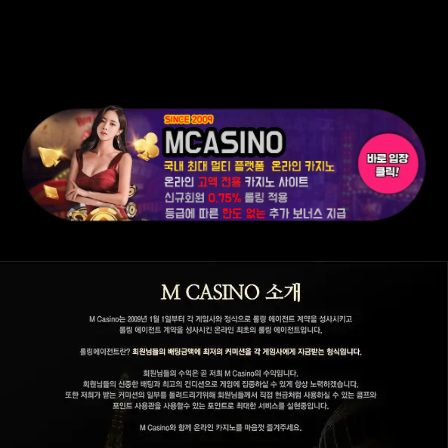
엠카지노 | MCASINO
엠카지노에 오신것을 환영합니다. 신뢰할 수 있는 온라인카지노 에서 카지노게임을
즐기시길 바랍니다.