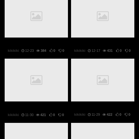
슬롯 이기는 방법은??
강원랜드 인기 슬롯머신 종류
kikikiki
12-23
384
0
0
kikikiki
12-17
431
0
0
에볼루션 정품인증 바카라게임 제공 사
에볼루션 바카라 이용방법
이트 추천
kikikiki
11-29
422
0
0
kikikiki
11-30
421
0
0