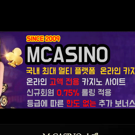
즐기시길 바랍니다.