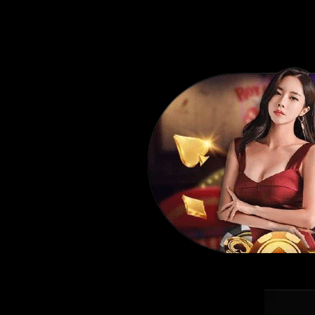
엠카지노 | MCASINO
엠카지노에 오신것을 환영합니다. 신뢰할 수 있는 온라인카지노 에서 카지노게임을 