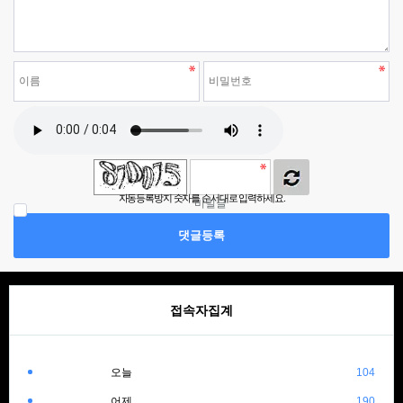
자동등록방지 숫자를 순서대로 입력하세요.
비밀글
댓글등록
접속자집계
오늘
104
어제
190