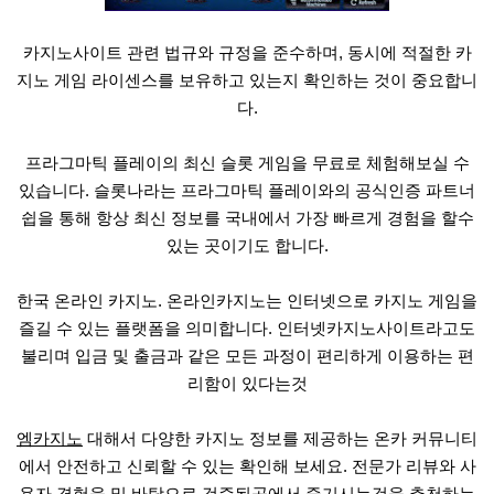
카지노사이트 관련 법규와 규정을 준수하며, 동시에 적절한 카
지노 게임 라이센스를 보유하고 있는지 확인하는 것이 중요합니
다.
프라그마틱 플레이의 최신 슬롯 게임을 무료로 체험해보실 수
있습니다. 슬롯나라는 프라그마틱 플레이와의 공식인증 파트너
쉽을 통해 항상 최신 정보를 국내에서 가장 빠르게 경험을 할수
있는 곳이기도 합니다.
한국 온라인 카지노. 온라인카지노는 인터넷으로 카지노 게임을
즐길 수 있는 플랫폼을 의미합니다. 인터넷카지노사이트라고도
불리며 입금 및 출금과 같은 모든 과정이 편리하게 이용하는 편
리함이 있다는것
엠카지노
대해서 다양한 카지노 정보를 제공하는 온카 커뮤니티
에서 안전하고 신뢰할 수 있는 확인해 보세요. 전문가 리뷰와 사
용자 경험을 밑 바탕으로 검증된곳에서 즐기시는것을 추천하는