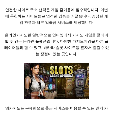
안전한 사이트 주소 선택은 게임 즐거움에 필수적입니다. 이번
에 추천하는 사이트들은 엄격한 검증을 거쳤습니다. 공정한 게
임 환경과 빠른 입출금 서비스를 제공합니다.
온라인카지노란 일반적으로 인터넷에서 카지노 게임을 플레이
할 수 있는 온라인 플랫폼입니다. 다양한 카지노게임을 다른 플
레이어들과 할 수 있고, 바카라 슬롯 사이트등 혼자서 즐길수 있
는 장점이 있는 곳입니다.
엠카지노는 무제한으로 출금 서비스를 이용할 수 있는 인기
카