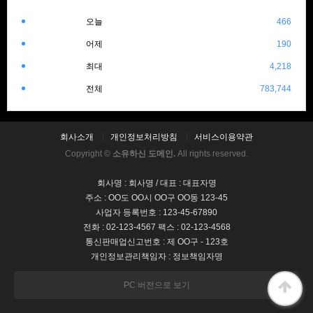
오늘
466
어제
190
최대
4,218
전체
783,744
회사소개
개인정보처리방침
서비스이용약관
Copyright ©
소유하신 도메인.
All rights reserved.
회사명 : 회사명 / 대표 : 대표자명
주소 : OO도 OO시 OO구 OO동 123-45
사업자 등록번호 : 123-45-67890
전화 : 02-123-4567 팩스 : 02-123-4568
통신판매업신고번호 : 제 OO구 - 123호
개인정보관리책임자 : 정보책임자명
PC 버전으로 보기