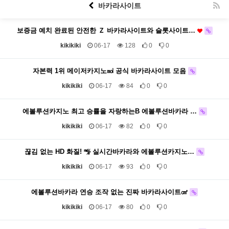
바카라사이트
보증금 예치 완료된 안전한 Ｚ 바카라사이트와 슬롯사이트…
kikikiki
06-17
128
0
0
자본력 1위 메이저카지노㏖ 공식 바카라사이트 모음
kikikiki
06-17
84
0
0
에볼루션카지노 최고 승률을 자랑하는Β 에볼루션바카라 …
kikikiki
06-17
82
0
0
끊김 없는 HD 화질! ㎯ 실시간바카라와 에볼루션카지노…
kikikiki
06-17
93
0
0
에볼루션바카라 연승 조작 없는 진짜 바카라사이트㎤
kikikiki
06-17
80
0
0