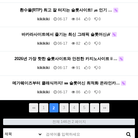
환수율(RTP) 최고 잘 터지는 슬롯사이트! ㎲ 인기 …
kikikiki
06-17
84
0
0
바카라사이트에서 즐기는 최신 그래픽 슬롯머신㎴
kikikiki
06-17
82
0
0
2026년 가장 핫한 슬롯사이트와 안전한 카지노사이트ⅱ…
kikikiki
06-17
91
0
0
메가웨이즈부터 클래식까지! ㎜ 슬롯머신 최적화 온라인카…
kikikiki
06-17
86
0
0
1
3
4
5
2
전체 146건
2 페이지