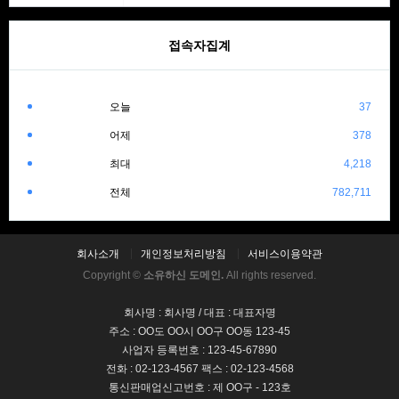
접속자집계
오늘
37
어제
378
최대
4,218
전체
782,711
회사소개
개인정보처리방침
서비스이용약관
Copyright ©
소유하신 도메인.
All rights reserved.
회사명 : 회사명 / 대표 : 대표자명
주소 : OO도 OO시 OO구 OO동 123-45
사업자 등록번호 : 123-45-67890
전화 : 02-123-4567 팩스 : 02-123-4568
통신판매업신고번호 : 제 OO구 - 123호