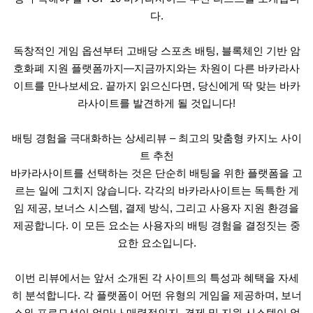
다.
독창적인 게임 옵션부터 고배당 스포츠 배팅, 블록체인 기반 암
호화폐 지원 플랫폼까지—지금까지와는 차원이 다른 바카라사
이트를 만나보세요. 끝까지 읽으신다면, 당신에게 딱 맞는 바카
라사이트를 발견하게 될 것입니다!
배팅 경험을 극대화하는 상세리뷰 – 최고의 맞춤형 카지노 사이
트 추천
바카라사이트를 선택하는 것은 단순히 배팅을 위한 플랫폼을 고
르는 일에 그치지 않습니다. 각각의 바카라사이트는 독특한 게
임 제공, 보너스 시스템, 결제 방식, 그리고 사용자 지원 환경을
제공합니다. 이 모든 요소는 사용자의 배팅 경험을 결정짓는 중
요한 요소입니다.
이번 리뷰에서는 앞서 소개된 각 사이트의 특성과 혜택을 자세
히 분석합니다. 각 플랫폼이 어떤 유형의 게임을 제공하며, 보너
스와 프로모션이 얼마나 매력적인지, 결제 및 지원 시스템이 얼