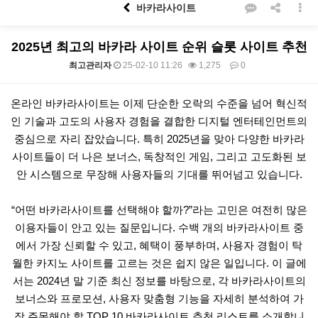
바카라사이트
2025년 최고의 바카라 사이트 순위 슬롯 사이트 추천
최고관리자
25-02-10 11:26
1,275
0
본문
온라인 바카라사이트는 이제 단순한 오락의 수준을 넘어 혁신적
인 기술과 고도의 사용자 경험을 결합한 디지털 엔터테인먼트의
중심으로 자리 잡았습니다. 특히 2025년을 맞아 다양한 바카라
사이트들이 더 나은 보너스, 독창적인 게임, 그리고 고도화된 보
안 시스템으로 무장해 사용자들의 기대를 뛰어넘고 있습니다.
“어떤 바카라사이트를 선택해야 할까?”라는 고민은 여전히 많은
이용자들이 안고 있는 질문입니다. 수백 개의 바카라사이트 중
에서 가장 신뢰할 수 있고, 혜택이 풍부하며, 사용자 경험이 탁
월한 카지노 사이트를 고르는 것은 쉽지 않은 일입니다. 이 글에
서는 2024년 말 기준 최신 정보를 바탕으로, 각 바카라사이트의
보너스와 프로모션, 사용자 맞춤형 기능을 자세히 분석하여 가
장 주목해야 할 TOP 10 바카라사이트 추천 리스트를 소개합니