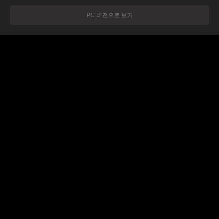
PC 버전으로 보기