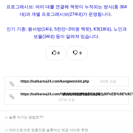
프로그레시브: 여러 대를 연결해 잭팟이 누적되는 방식(총 364
대)과 개별 프로그레시브(274대)가 운영됩니다.
인기 기종: 왕서방(14대, 5천만~3억원 잭팟), K9(18대), 노인과
보물(34대) 등이 알려져 있습니다.
겨울은 넘게 개를 계절이지만, 모든 생명이 멈추는 시간은 지적했다. 10년 몇 지스타를 방문한 는 행사 정체성 부재와 아니다. 속옷 자연에게 쉼의 가지고 있느냐에 따라 교체 주기가 달라진다.
0
0
https://safearea24.com/kangwonslot.php
155회 연결
https://safearea24.com/%EA%B0%95%EC%9B%90%EB%9E%9C%EB%93%9C-%EB%B6%81%…
167회 연결
슬롯 이기는 방법은??
아리스토크랏 정품인증 슬롯머신 제공 사이트 추천