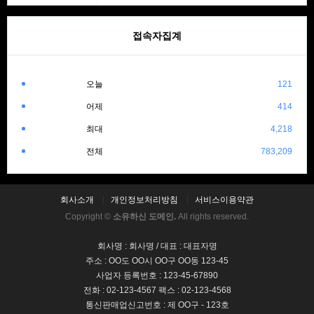
접속자집계
오늘
121
어제
414
최대
4,218
전체
783,209
회사소개
개인정보처리방침
서비스이용약관
Copyright ©
소유하신 도메인.
All rights reserved.
회사명 : 회사명 / 대표 : 대표자명
주소 : OO도 OO시 OO구 OO동 123-45
사업자 등록번호 : 123-45-67890
전화 : 02-123-4567 팩스 : 02-123-4568
통신판매업신고번호 : 제 OO구 - 123호