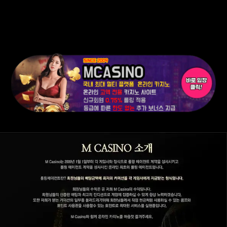
엠카지노 | MCASINO
엠카지노에 오신것을 환영합니다. 신뢰할 수 있는 온라인카지노 에서 카지노게임을
즐기시길 바랍니다.