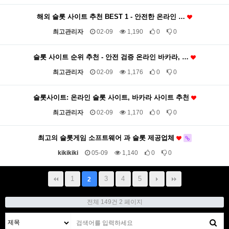
해외 슬롯 사이트 추천 BEST 1 - 안전한 온라인 …
최고관리자
02-09
1,190
0
0
슬롯 사이트 순위 추천 - 안전 검증 온라인 바카라, …
최고관리자
02-09
1,176
0
0
슬롯사이트: 온라인 슬롯 사이트, 바카라 사이트 추천
최고관리자
02-09
1,170
0
0
최고의 슬롯게임 소프트웨어 과 슬롯 제공업체
kikikiki
05-09
1,140
0
0
1
3
4
5
2
전체 149건
2 페이지