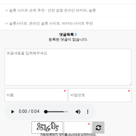
슬롯 사이트 순위 추천 - 안전 검증 온라인 바카라, 슬롯
슬롯사이트: 온라인 슬롯 사이트, 바카라 사이트 추천
댓글목록
0
등록된 댓글이 없습니다.
자동등록방지 숫자를 순서대로 입력하세요.