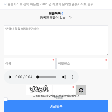
슬롯사이트 선택 하는법 - 2025년 최고의 온라인 슬롯사이트 순위
댓글목록
0
등록된 댓글이 없습니다.
자동등록방지 숫자를 순서대로 입력하세요.
비밀글
댓글등록