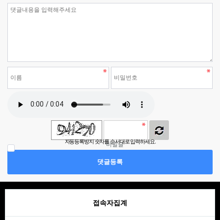
자동등록방지 숫자를 순서대로 입력하세요.
비밀글
댓글등록
접속자집계