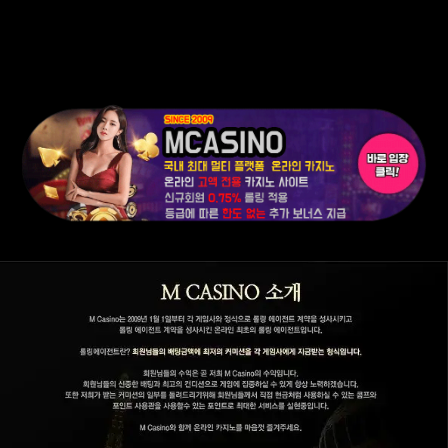
엠카지노 | MCASINO
엠카지노에 오신것을 환영합니다. 신뢰할 수 있는 온라인카지노 에서 카지노게임을
즐기시길 바랍니다.