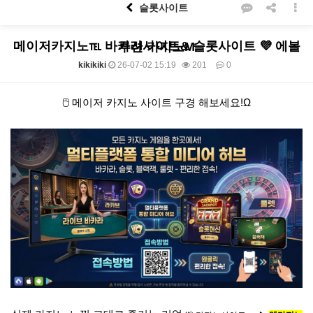
슬롯사이트
메이저카지노℡ 바카라사이트& 슬롯사이트 💜 에볼루션 카지노Μ
kikikiki
26-07-02 15:19
201
0
본문
🖰 메이저 카지노 사이트 구경 해보세요!Ω