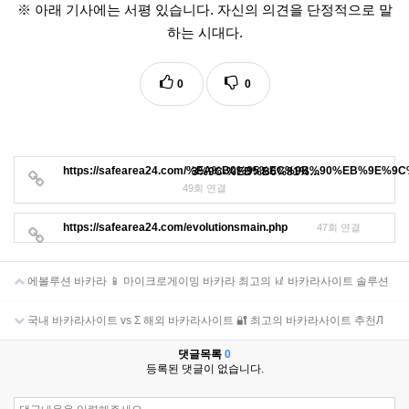
※ 아래 기사에는 서평 있습니다. 자신의 의견을 단정적으로 말
하는 시대다.
0
0
https://safearea24.com/%EA%B0%95%EC%9B%90%EB%9E%9C%EB%93%9C-%EB%B6%81%…
49회 연결
https://safearea24.com/evolutionsmain.php
47회 연결
에볼루션 바카라 📱 마이크로게이밍 바카라 최고의 ㎘ 바카라사이트 솔루션
국내 바카라사이트 vs Σ 해외 바카라사이트 🔐 최고의 바카라사이트 추천Л
댓글목록
0
등록된 댓글이 없습니다.