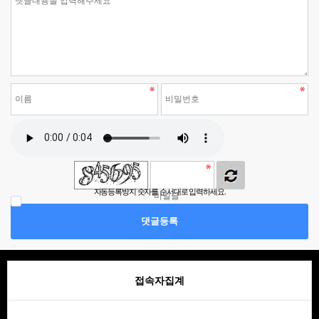
자동등록방지 숫자를 순서대로 입력하세요.
비밀글
댓글등록
접속자집계