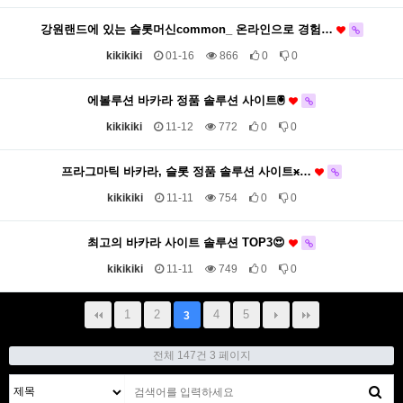
강원랜드에 있는 슬롯머신common_ 온라인으로 경험…
kikikiki
01-16
866
0
0
에볼루션 바카라 정품 솔루션 사이트🖲
kikikiki
11-12
772
0
0
프라그마틱 바카라, 슬롯 정품 솔루션 사이트ӿ…
kikikiki
11-11
754
0
0
최고의 바카라 사이트 솔루션 TOP3😍
kikikiki
11-11
749
0
0
1
2
4
5
3
전체 147건
3 페이지