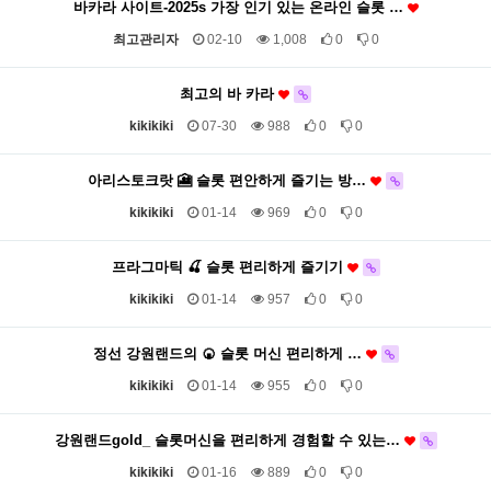
바카라 사이트-2025s 가장 인기 있는 온라인 슬롯 …
최고관리자
02-10
1,008
0
0
최고의 바 카라
kikikiki
07-30
988
0
0
아리스토크랏 🎦 슬롯 편안하게 즐기는 방…
kikikiki
01-14
969
0
0
프라그마틱 🍒 슬롯 편리하게 즐기기
kikikiki
01-14
957
0
0
정선 강원랜드의 🍘 슬롯 머신 편리하게 …
kikikiki
01-14
955
0
0
강원랜드gold_ 슬롯머신을 편리하게 경험할 수 있는…
kikikiki
01-16
889
0
0