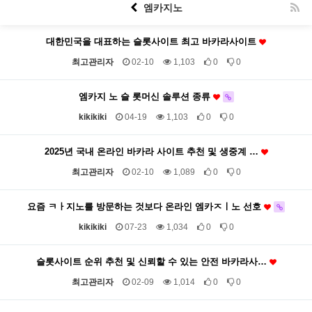
엠카지노
대한민국을 대표하는 슬롯사이트 최고 바카라사이트
최고관리자
02-10
1,103
0
0
엠카지 노 슬 롯머신 솔루션 종류
kikikiki
04-19
1,103
0
0
2025년 국내 온라인 바카라 사이트 추천 및 생중계 …
최고관리자
02-10
1,089
0
0
요즘 ㅋㅏ지노를 방문하는 것보다 온라인 엠카ㅈㅣ노 선호
kikikiki
07-23
1,034
0
0
슬롯사이트 순위 추천 및 신뢰할 수 있는 안전 바카라사…
최고관리자
02-09
1,014
0
0