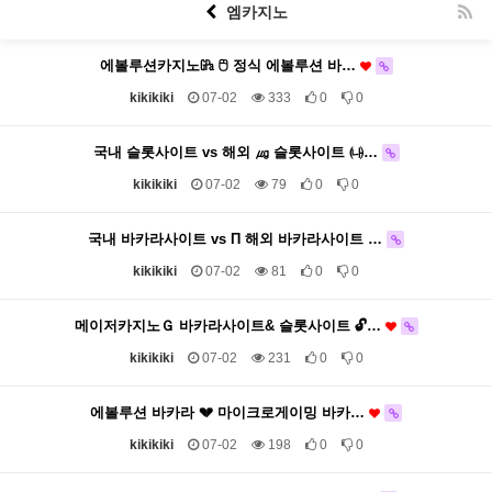
엠카지노
에볼루션카지노㎬ 🖰 정식 에볼루션 바…
kikikiki
07-02
333
0
0
국내 슬롯사이트 vs 해외 ㎍ 슬롯사이트 ㈏…
kikikiki
07-02
79
0
0
국내 바카라사이트 vs Π 해외 바카라사이트 …
kikikiki
07-02
81
0
0
메이저카지노Ｇ 바카라사이트& 슬롯사이트 🔓…
kikikiki
07-02
231
0
0
에볼루션 바카라 💔 마이크로게이밍 바카…
kikikiki
07-02
198
0
0