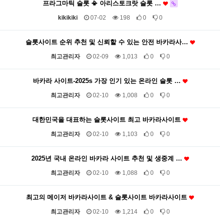
프라그마틱 슬롯 📳 아리스토크랏 슬롯 …
kikikiki
07-02
198
0
0
슬롯사이트 순위 추천 및 신뢰할 수 있는 안전 바카라사…
최고관리자
02-09
1,013
0
0
바카라 사이트-2025s 가장 인기 있는 온라인 슬롯 …
최고관리자
02-10
1,008
0
0
대한민국을 대표하는 슬롯사이트 최고 바카라사이트
최고관리자
02-10
1,103
0
0
2025년 국내 온라인 바카라 사이트 추천 및 생중계 …
최고관리자
02-10
1,088
0
0
최고의 메이저 바카라사이트 & 슬롯사이트 바카라사이트
최고관리자
02-10
1,214
0
0