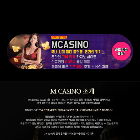
엠카지노 | MCASINO
엠카지노에 오신것을 환영합니다. 신뢰할 수 있는 온라인카지노 에서 카지노게임을
즐기시길 바랍니다.