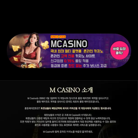
엠카지노 | MCASINO
엠카지노에 오신것을 환영합니다. 신뢰할 수 있는 온라인카지노 에서 카지노게임을
즐기시길 바랍니다.