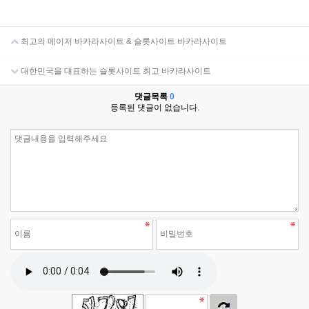
최고의 메이저 바카라사이트 & 슬롯사이트 바카라사이트
대한민국을 대표하는 슬롯사이트 최고 바카라사이트
댓글목록
0
등록된 댓글이 없습니다.