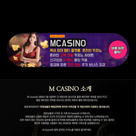
엠카지노 | MCASINO
엠카지노에 오신것을 환영합니다. 신뢰할 수 있는 온라인카지노 에서 카지노게임을
즐기시길 바랍니다.