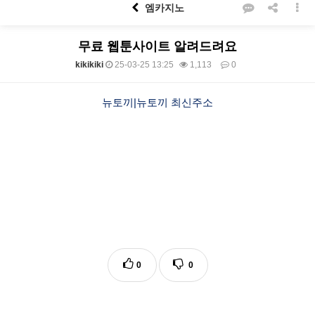
엠카지노
무료 웹툰사이트 알려드려요
kikikiki
25-03-25 13:25
1,113
0
본문
뉴토끼|뉴토끼 최신주소
0
0