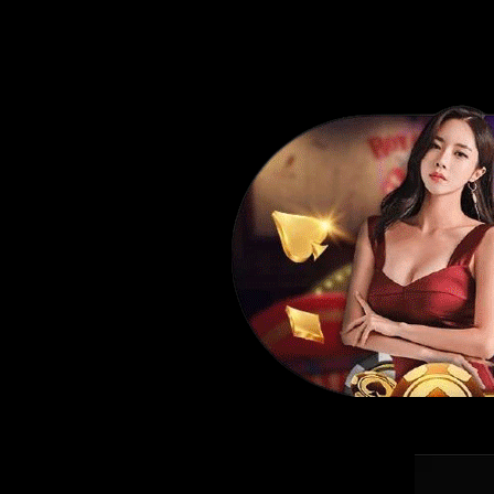
엠카지노 | MCASINO
엠카지노에 오신것을 환영합니다. 신뢰할 수 있는 온라인카지노 에서 카지노게임을 