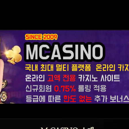
즐기시길 바랍니다.