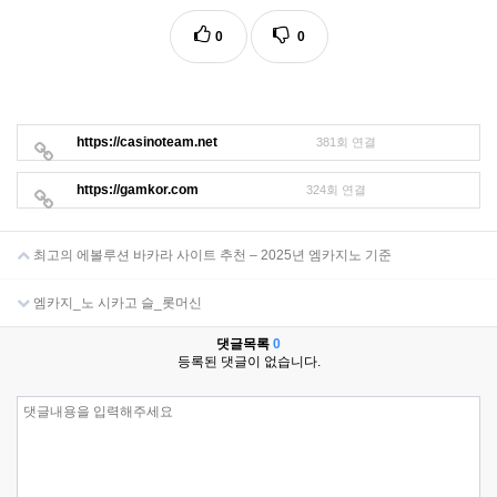
0
0
https://casinoteam.net
381회 연결
https://gamkor.com
324회 연결
최고의 에볼루션 바카라 사이트 추천 – 2025년 엠카지노 기준
엠카지_노 시카고 슬_롯머신
댓글목록
0
등록된 댓글이 없습니다.