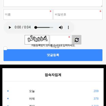
자동등록방지 숫자를 순서대로 입력하세요.
비밀글
댓글등록
접속자집계
오늘
209
어제
378