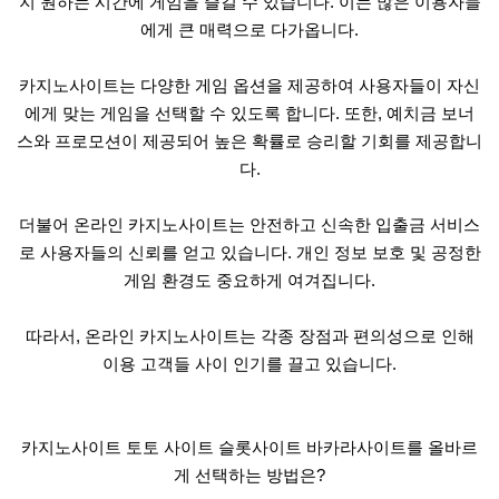
지 원하는 시간에 게임을 즐길 수 있습니다. 이는 많은 이용자들
에게 큰 매력으로 다가옵니다.
카지노사이트는 다양한 게임 옵션을 제공하여 사용자들이 자신
에게 맞는 게임을 선택할 수 있도록 합니다. 또한, 예치금 보너
스와 프로모션이 제공되어 높은 확률로 승리할 기회를 제공합니
다.
더불어 온라인 카지노사이트는 안전하고 신속한 입출금 서비스
로 사용자들의 신뢰를 얻고 있습니다. 개인 정보 보호 및 공정한
게임 환경도 중요하게 여겨집니다.
따라서, 온라인 카지노사이트는 각종 장점과 편의성으로 인해
이용 고객들 사이 인기를 끌고 있습니다.
카지노사이트 토토 사이트 슬롯사이트 바카라사이트를 올바르
게 선택하는 방법은?