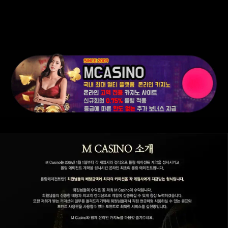
엠카지노 | MCASINO
엠카지노에 오신것을 환영합니다. 신뢰할 수 있는 온라인카지노 에서 카지노게임을
즐기시길 바랍니다.