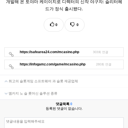
개발해 온 토야마 케이이치로 디렉터의 신작 야구자: 슬리터헤
드가 정식 출시됐다.
0
0
https://safearea24.com/mcasino.php
303회 연결
https://infogamz.com/game/mcasino.php
280회 연결
최고의 슬롯게임 소프트웨어 과 슬롯 제공업체
엠카지 노 슬 롯머신 솔루션 종류
댓글목록
0
등록된 댓글이 없습니다.