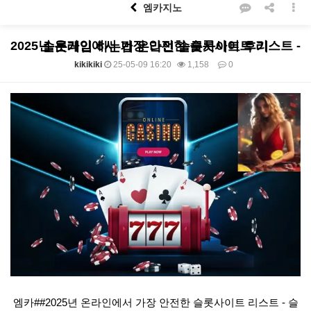
엠카지노
2025년 온라인에서 가장 안전한 슬롯사이트 리스트 - 슬롯게임 하는법 온라인 슬롯사이트 후기
kikikiki
25-05-09 16:20
1,158
0
본문
엠카##2025년 온라인에서 가장 안전한 슬롯사이트 리스트 - 슬