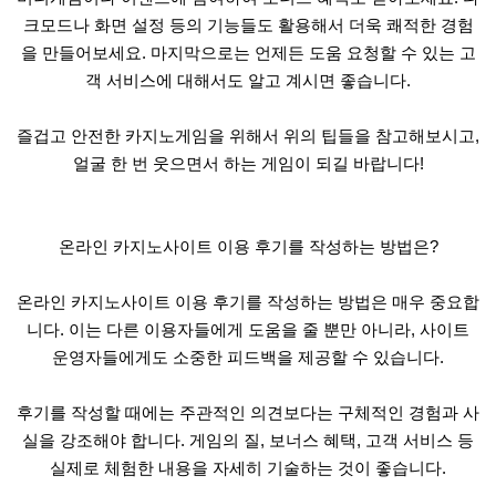
크모드나 화면 설정 등의 기능들도 활용해서 더욱 쾌적한 경험
을 만들어보세요. 마지막으로는 언제든 도움 요청할 수 있는 고
객 서비스에 대해서도 알고 계시면 좋습니다.
즐겁고 안전한 카지노게임을 위해서 위의 팁들을 참고해보시고,
얼굴 한 번 웃으면서 하는 게임이 되길 바랍니다!
온라인 카지노사이트 이용 후기를 작성하는 방법은?
온라인 카지노사이트 이용 후기를 작성하는 방법은 매우 중요합
니다. 이는 다른 이용자들에게 도움을 줄 뿐만 아니라, 사이트
운영자들에게도 소중한 피드백을 제공할 수 있습니다.
후기를 작성할 때에는 주관적인 의견보다는 구체적인 경험과 사
실을 강조해야 합니다. 게임의 질, 보너스 혜택, 고객 서비스 등
실제로 체험한 내용을 자세히 기술하는 것이 좋습니다.