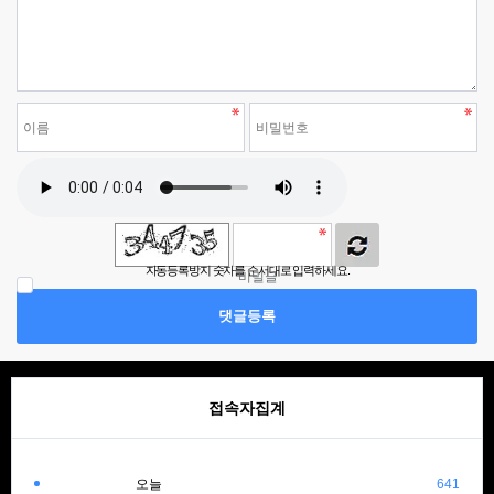
자동등록방지 숫자를 순서대로 입력하세요.
비밀글
댓글등록
접속자집계
오늘
641