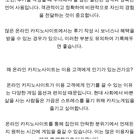
언어 사용입니다. 객관적이고 정확하며 비판적으로 자신의 경험
을 전달하는 것이 중요합니다.
많은 온라인 카지노사이트에서는 후기 작성 시 보너스나 혜택을
받을 수 있는 경우가 있으니, 이러한 부분도 유의하여 기록해두
면 좋습니다.
왜 온라인 카지노사이트는 이용 고객에게 인기가 있는건가요?
온라인 카지노사이트가 이용 고객에게 인기를 끌 수 있는 이유
는 다양한 게임 옵션과 편의성 때문입니다. 현대 사회에서 바쁜
삶을 사는 사람들은 가끔은 스트레스를 풀기 위해 카지노게임을
즐기고 싶어합니다.
온라인 카지노사이트를 통해 집안의 안락한 분위기에서 언제든
지 원하는 시간에 게임을 즐길 수 있습니다. 이는 많은 이용자들