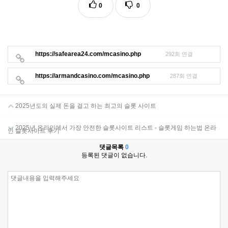
0
0
https://safearea24.com/mcasino.php
292회 연결
https://armandcasino.com/mcasino.php
287회 연결
2025년도의 실제 돈을 걸고 하는 최고의 슬롯 사이트
2025년 온라인에서 가장 안전한 슬롯사이트 리스트 - 슬롯게임 하는법 온라
인 슬롯사이트 후기
댓글목록
0
등록된 댓글이 없습니다.