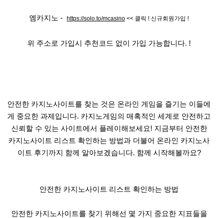
엠카지노 -
https://solo.to/mcasino
<< 클릭 ! 신규회원가입 !
위 주소로 가입시 추천코드 없이 가입 가능합니다. !
안전한 카지노사이트를 찾는 것은 온라인 게임을 즐기는 이들에
게 중요한 과제입니다. 카지노게임의 매혹적인 세계로 안전하고
신뢰할 수 있는 사이트에서 플레이해보세요! 지금부터 안전한
카지노사이트 리스트 확인하는 방법과 더불어 온라인 카지노사
이트 후기까지 함께 알아보겠습니다. 함께 시작해볼까요?
안전한 카지노사이트 리스트 확인하는 방법
안전한 카지노사이트를 찾기 위해선 몇 가지 중요한 지표들을