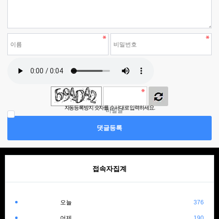
자동등록방지 숫자를 순서대로 입력하세요.
비밀글
댓글등록
접속자집계
오늘
376
어제
190