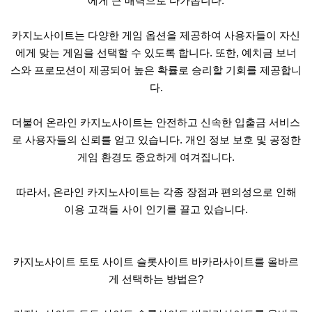
에게 큰 매력으로 다가옵니다.
카지노사이트는 다양한 게임 옵션을 제공하여 사용자들이 자신
에게 맞는 게임을 선택할 수 있도록 합니다. 또한, 예치금 보너
스와 프로모션이 제공되어 높은 확률로 승리할 기회를 제공합니
다.
더불어 온라인 카지노사이트는 안전하고 신속한 입출금 서비스
로 사용자들의 신뢰를 얻고 있습니다. 개인 정보 보호 및 공정한
게임 환경도 중요하게 여겨집니다.
따라서, 온라인 카지노사이트는 각종 장점과 편의성으로 인해
이용 고객들 사이 인기를 끌고 있습니다.
카지노사이트 토토 사이트 슬롯사이트 바카라사이트를 올바르
게 선택하는 방법은?