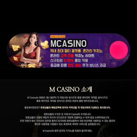
엠카지노 | MCASINO
엠카지노에 오신것을 환영합니다. 신뢰할 수 있는 온라인카지노 에서 카지노게임을
즐기시길 바랍니다.