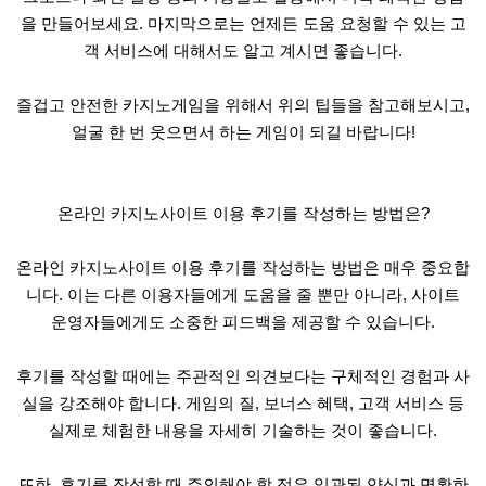
을 만들어보세요. 마지막으로는 언제든 도움 요청할 수 있는 고
객 서비스에 대해서도 알고 계시면 좋습니다.
즐겁고 안전한 카지노게임을 위해서 위의 팁들을 참고해보시고,
얼굴 한 번 웃으면서 하는 게임이 되길 바랍니다!
온라인 카지노사이트 이용 후기를 작성하는 방법은?
온라인 카지노사이트 이용 후기를 작성하는 방법은 매우 중요합
니다. 이는 다른 이용자들에게 도움을 줄 뿐만 아니라, 사이트
운영자들에게도 소중한 피드백을 제공할 수 있습니다.
후기를 작성할 때에는 주관적인 의견보다는 구체적인 경험과 사
실을 강조해야 합니다. 게임의 질, 보너스 혜택, 고객 서비스 등
실제로 체험한 내용을 자세히 기술하는 것이 좋습니다.
또한, 후기를 작성할 때 주의해야 할 점은 일관된 양식과 명확한