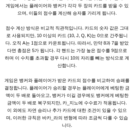
게임에서는 플레이어와 뱅커가 각각 두 장의 카드를 받을 수 있
으며, 이들의 점수를 계산해 승자를 가리게 됩니다.
점수 계산 방식은 비교적 직관적입니다. 카드의 숫자 값은 그대
로 사용되지만, 10 이상의 카드 (10, J, Q, K)는 0으로 간주됩니
다. 오직 A는 1점으로 카운트됩니다. 따라서, 만약 8과 7을 받았
다면 총점은 5가 됩니다. 각 핸드는 가장 높은 점수를 9점으로
하며 이 수치를 초과할 경우 다시 10의 자리를 빼는 방식으로 계
산합니다.
게임은 뱅커와 플레이어가 받은 카드의 점수를 비교하여 승패를
결정합니다. 플레이어가 승리할 경우는 플레이어에게 베팅한 금
액이 두 배로 돌아오고, 뱅커가 이길 경우에도 뱅커에게 베팅한
금액이 두 배로 복구되지만, 카_지노에 수수료가 적용됩니다.
이 외에도 자연 승리나 추가 카드에 대한 조건이 있을 수 있으
며, 이러한 규칙은 바카_라의 변형에 따라 조금씩 다를 수 있습
니다.