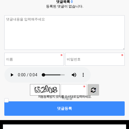
댓글목록
0
등록된 댓글이 없습니다.
자동등록방지 숫자를 순서대로 입력하세요.
비밀글
댓글등록