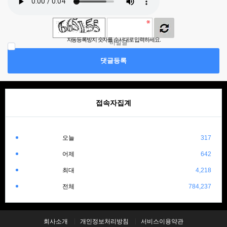
자동등록방지 숫자를 순서대로 입력하세요.
비밀글
댓글등록
접속자집계
오늘
317
어제
642
최대
4,218
전체
784,237
회사소개
개인정보처리방침
서비스이용약관