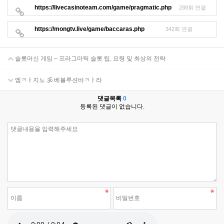
https://livecasinoteam.com/game/pragmatic.php
288회 연결
https://mongtv.live/game/baccaras.php
342회 연결
슬롯머신 게임 – 프라그마틱 슬롯 팁, 요령 및 최상의 전략
엠ㅋㅏ지노 🕉 베볼루션바ㅋㅏ라
댓글목록
0
등록된 댓글이 없습니다.