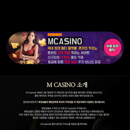
엠카지노 | MCASINO
엠카지노에 오신것을 환영합니다. 신뢰할 수 있는 온라인카지노 에서 카지노게임을
즐기시길 바랍니다.