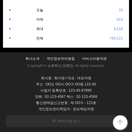
오늘
33
어제
414
최대
4,218
전체
783,121
회사소개
개인정보처리방침
서비스이용약관
Copyright ©
소유하신 도메인.
All rights reserved.
회사명 : 회사명 / 대표 : 대표자명
주소 : OO도 OO시 OO구 OO동 123-45
사업자 등록번호 : 123-45-67890
전화 : 02-123-4567 팩스 : 02-123-4568
통신판매업신고번호 : 제 OO구 - 123호
개인정보관리책임자 : 정보책임자명
PC 버전으로 보기