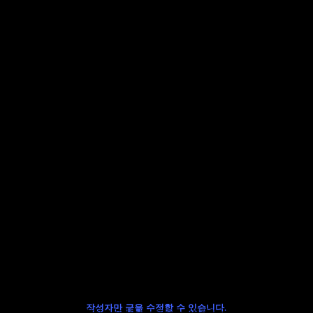
글 수정
작성자만 글을 수정할 수 있습니다.
작성자 본인이라면, 글 작성시 입력한 비밀번호를 입력하여 글을 수정할 수 있습니다.