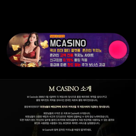
엠카지노 | MCASINO
엠카지노에 오신것을 환영합니다. 신뢰할 수 있는 온라인카지노 에서 카지노게임을
즐기시길 바랍니다.