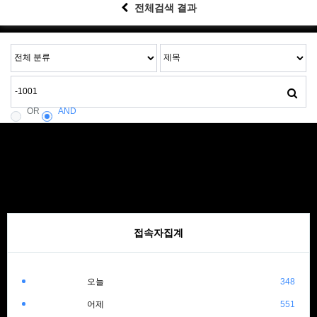
전체검색 결과
OR
AND
검색된 자료가 하나도 없습니다.
접속자집계
오늘
348
어제
551