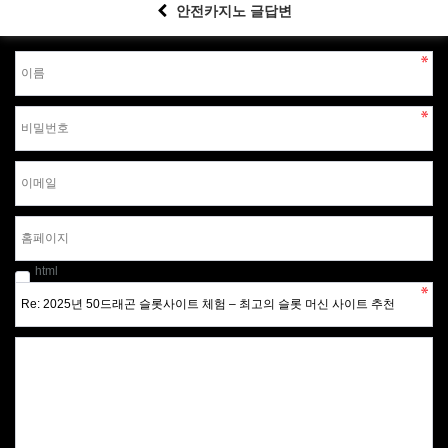
안전카지노 글답변
html