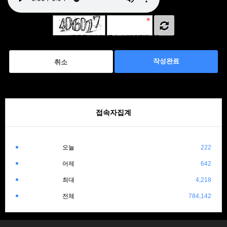
자동등록방지 숫자를 순서대로 입력하세요.
작성완료
취소
접속자집계
오늘
222
어제
642
최대
4,218
전체
784,142